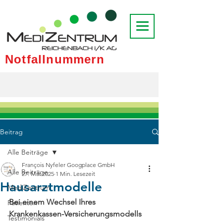
Notfallnummern
Beitrag
Alle Beiträge
François Nyfeler Googplace GmbH
Alle Beiträge
27. Mai 2025
1 Min. Lesezeit
Hausarztmodelle
MediZentrum
Bei einem Wechsel Ihres 
Patienten
Krankenkassen-Versicherungsmodells 
Testimonials