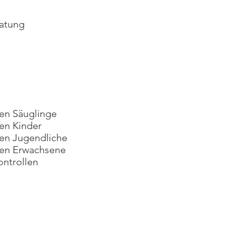
ratung
en Säuglinge
en Kinder
en Jugendliche
en Erwachsene
ontrollen