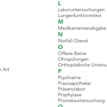
L
Laboruntersuchungen
Lungenfunktionstest
M
Medikamentenabgabe
N
Notfall-Dienst
O
Offene Beine
Ohrspülungen
Orthopädische Unters
r Art
P
Psychiatrie
Praxisapotheke
Präsenzlabor
Prophylaxe
Prostatauntersuchung
Q