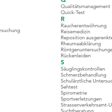
Qualitätsmanagement
Quick-Test
R
Raucherentwöhnung
ersuchung
Reisemedizin
Reposition ausgerenkt
Rheumaabklärung
Röntgenuntersuchung
Rückenleiden
S
Säuglingskontrollen
Schmerzbehandlung
Schulärztliche Unters
Sehtest
Spirometrie
Sportverletzungen
Strassenverkehrsamt-
Suchtberatung