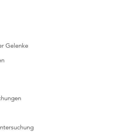
er Gelenke
en
uchungen
Untersuchung